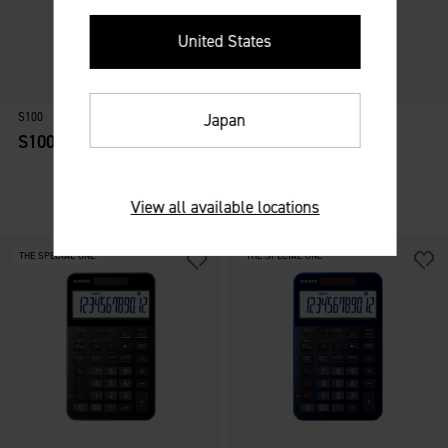
United States
S100
S100
Japan
S100NB-BK
S100NB-BU
View all available locations
THE SPECIAL ONE
THE SPECIAL ONE