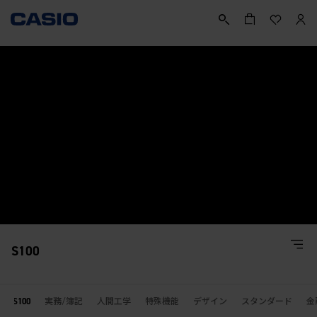
S100
S100
S100
実務/簿記
人間工学
特殊機能
デザイン
スタンダード
金